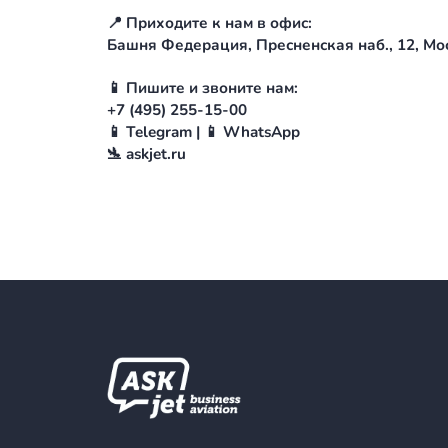
🏟 Стадион
Матчи ЧМ 2026 в Мехико примет «А
Вместимость — 87 000 человек, са
поле лежит на 9 метров ниже уровн
⚽️ Матчи ЧМ-2026 в Мехико:
11 июня 2026 | 22:00 — Мексика —
18 июня 2026 | 05:00 — Узбекистан
25 июня 2026 | 04:00 — Чехия — Ме
28 июня 2026 | 03:00 — Матч №79 (1
6 июля 2026 | 03:00 — Матч №92 (1/
(время московское)
📍 Приходите к нам в офис:
Башня Федерация, Пресненская наб.
📱 Пишите и звоните нам:
+7 (495) 255-15-00