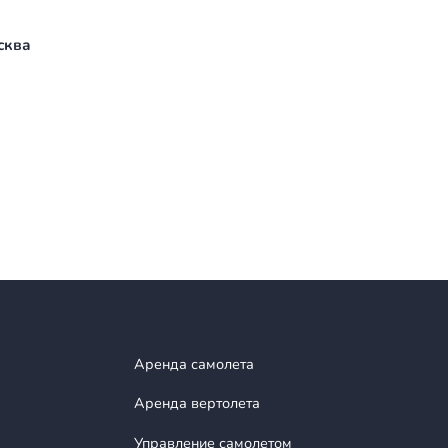
цтека».
мая большая арена Латинской Америки. Расположе
я улицы.
 ЮАР
 — Колумбия
ксика
/32 финала)
16 финала)
, 12, Москва