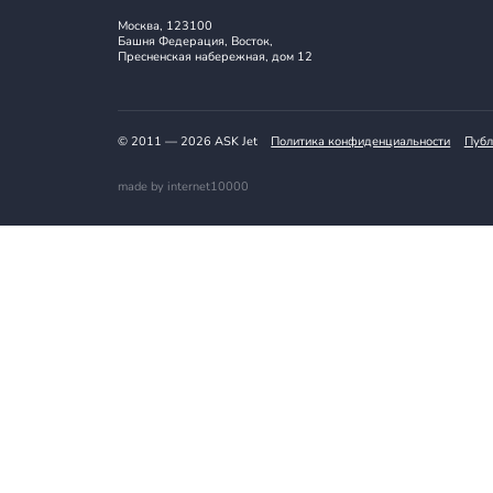
📱 Telegram | 📱 WhatsApp
🛬 askjet.ru
Москва, 123100
Башня Федерация, Восток,