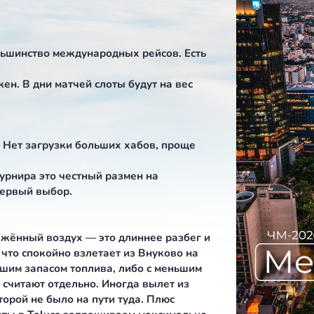
знес-авиации выбор между ними не формальность, 
ень.
MMMX)
ивает большинство международных рейсов. Есть
иации.
перегружен. В дни матчей слоты будут на вес
региона. Нет загрузки больших хабов, проще
й.
 период турнира это честный размен на
теку» — первый выбор.