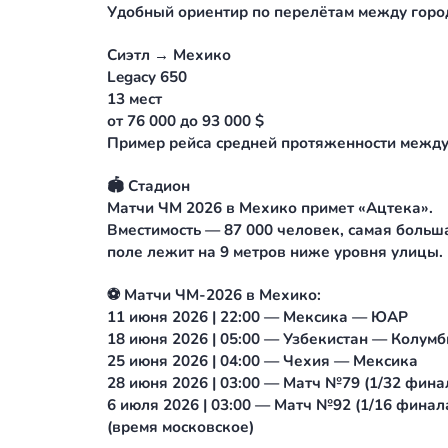
Global 6000
13 мест
от 210 000 до 240 000 $
Классический трансатлантический м
Нью-Йорк → Мехико
Pilatus PC-24
8 мест
от 45 000 до 58 000 $
Удобный ориентир по перелётам ме
Сиэтл → Мехико
Legacy 650
13 мест
от 76 000 до 93 000 $
Пример рейса средней протяженнос