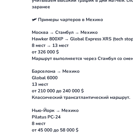
❗️ Что важно понимать заранее
Мехико лежит на высоте 2 240 метр
ограничение по взлётной массе. Тот
полной загрузке, отсюда полетит л
числом пассажиров. Поэтому обратн
Мехико требует дозаправки по марш
учитываем высокий трафик в дни ма
заранее
🛩 Примеры чартеров в Мехико
Москва → Стамбул → Мехико
Hawker 800XP → Global Express XRS (
8 мест → 13 мест
от 326 000 $
Маршрут выполняется через Стамбул
Барселона → Мехико