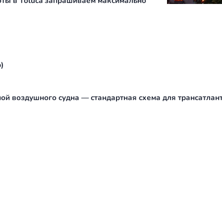
ов. Разрежённый воздух — это длиннее разбег и
 же борт, что спокойно взлетает из Внуково на
ибо с меньшим запасом топлива, либо с меньшим
ое плечо считают отдельно. Иногда вылет из
руту, которой не было на пути туда. Плюс
тчей: слоты в Toluca запрашиваем максимально
tech stop)
 со сменой воздушного судна — стандартная схем