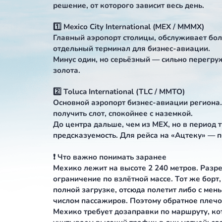
🛬 Аэропорты Мехико
В регионе два аэропорта, и для би
решение, от которого зависит весь д
1️⃣ Mexico City International (MEX / 
Главный аэропорт столицы, обслуж
отдельный терминал для бизнес-ав
Минус один, но серьёзный — сильно 
золота.
2️⃣ Toluca International (TLC / MMTO)
Основной аэропорт бизнес-авиации 
получить слот, спокойнее с наземко
До центра дальше, чем из MEX, но в
предсказуемость. Для рейса на «Ац