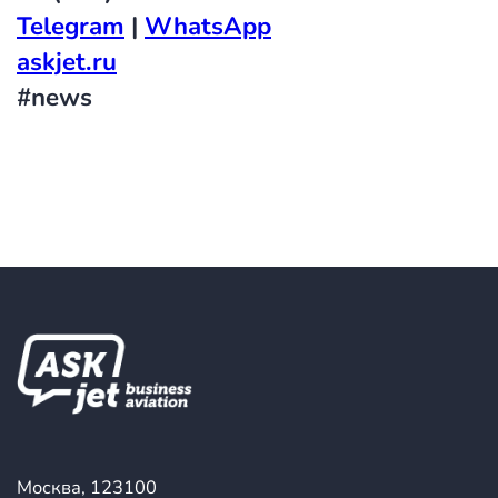
Telegram
|
WhatsApp
askjet.ru
#news
Москва, 123100