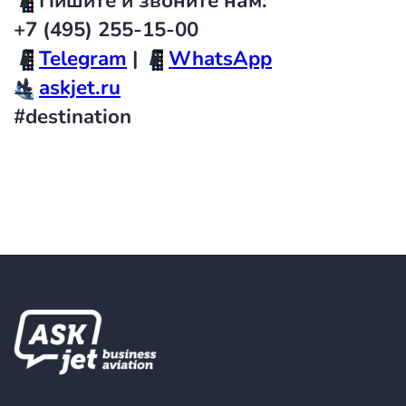
📱
Пишите и звоните нам:
+7 (495) 255-15-00
📱
Telegram
|
📱
WhatsApp
🛬
askjet.ru
#destination