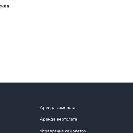
в полете?
торный салон и тишина сделают ваш полет по-нас
ь?
оставит вас дальше, а стоимость летного часа буде
, 12, Москва