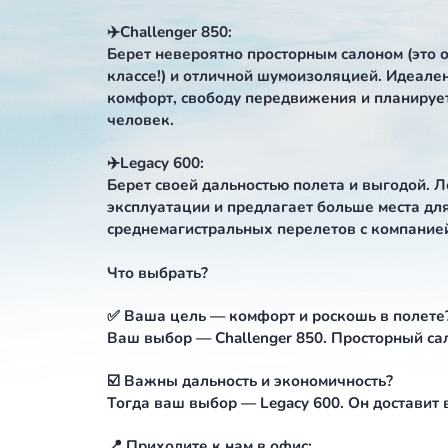
Держите сравнение двух легенд в м
комфортабельными салонами! Оба с
характер. Так кто же кого?
✈️Challenger 850:
Берет невероятно просторным салон
классе!) и отличной шумоизоляцией
комфорт, свободу передвижения и 
человек.
✈️Legacy 600:
Берет своей дальностью полета и вы
эксплуатации и предлагает больше 
среднемагистральных перелетов с к
Что выбрать?