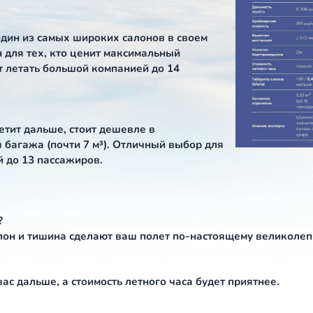
ире бизнес-авиации с большими и
амолета — прекрасный выбор, но у каждого свой
ом (это один из самых широких салонов в своем
. Идеален для тех, кто ценит максимальный
планирует летать большой компанией до 14
годой. Летит дальше, стоит дешевле в
места для багажа (почти 7 м³). Отличный выбор дл
омпанией до 13 пассажиров.