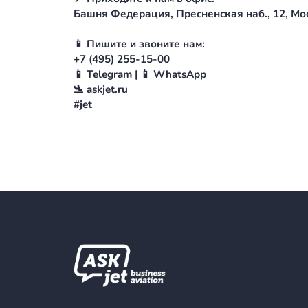
✅ Ваша цель — комфорт и роскошь 
Ваш выбор — Challenger 850. Прос
☑️ Важны дальность и экономичност
Тогда ваш выбор — Legacy 600. Он д
📍 Приходите к нам в офис:
Башня Федерация, Пресненская наб.
📱 Пишите и звоните нам:
+7 (495) 255-15-00
📱 Telegram | 📱 WhatsApp
🛬 askjet.ru
#jet