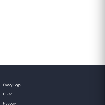
тоящему великолепным.
т приятнее.