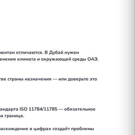
арных документов. Их состав зависит от маршрута
за 30 дней до вылета).
й службой.
аборатории).
ребования к документам отличаются. В Дубай нуж