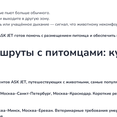
аты гибкие.
ить питомца к полё
ловиях бизнес-джета животное может испытывать 
то питомец здоров и готов к перелёту.
оительные препараты. Для некоторых пород и при д
дня до рейса.