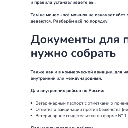
Во-вторых, нет ограничений по пор
коммерческих рейсах. Крупный лабр
это реально организовать. Главное 
Кроме того, на частном борту нет 
животное. Нет аллергиков, нет жал
и правила устанавливаете вы.
Тем не менее «всё можно» не означ
деваются. Разберём всё по порядку.
Документы дл
нужно собра