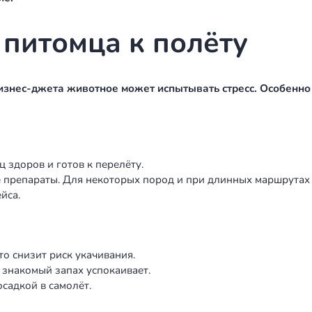
т выбрать для пер
го судна. Он зависит от маршрута, размера пито
 коротких маршрутов внутри России: Москва–Сочи
чно. Стоимость — от 1 000 000 до 2 400 000 ₽ за ре
в до 5 000 км. Полноценный стоячий салон, туале
ё это Midsize. Цены — от 2 000 000 до 8 000 000 ₽
с крупной собакой. Просторный салон высотой от 1
. Стоимость — от 4 000 000 до 13 000 000 ₽.
ршрут и состав пассажиров (включая четвероноги
т с перегонным рейсом, можно воспользоваться
emp