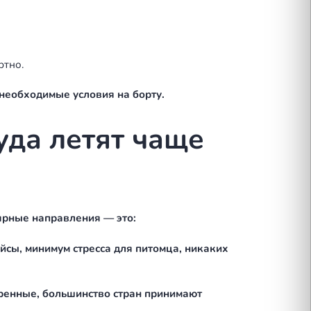
ту
стресс. Особенно если летит впервые. Несколько
линных маршрутах это оправдано.