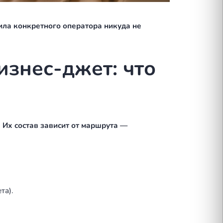
требования и правила конкретного оператора нику
мцем бизнес-джет: