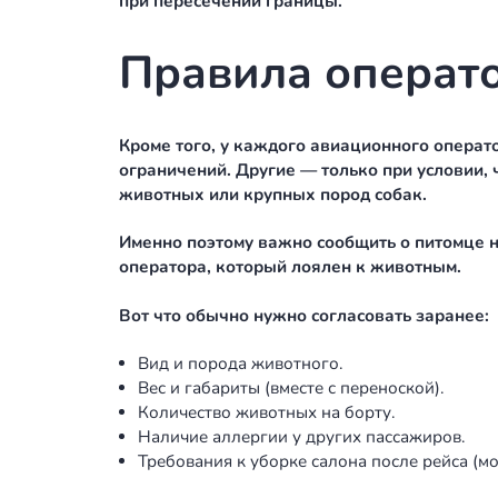
сертификат здоровья, выданный не 
В Турцию — ветпаспорт с прививкам
Важно: требования стран меняются.
менеджеру ASK JET, который сопров
Чип и паспорт: обязательно 
Также для большинства международ
условие для въезда в страны СНГ, О
При этом номер чипа должен совпад
при пересечении границы.
Правила опер