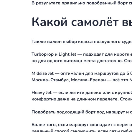
Кроме того, у каждого авиационно
ограничений. Другие — только при у
животных или крупных пород собак
Именно поэтому важно сообщить о пи
оператора, который лоялен к живо
Вот что обычно нужно согласовать 
Вид и порода животного.
Вес и габариты (вместе с переноско
Количество животных на борту.
Наличие аллергии у других пассаж
Требования к уборке салона после 
В результате правильно подобранны