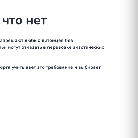
т Министерства изменения климата и окружающей 
инара и в посольстве страны назначения — или до
ано. Микрочип стандарта ISO 11784/11785 — обя
росто не примут на границе.
те это заранее — расхождение в цифрах создаёт 
ено, а что нет