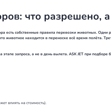
ранее чем за 10 дней до вылета, и разрешение о
и и справка о здоровье.
 Уточняйте актуальный список документов у ветер
ождает рейс от начала до конца.
для международных рейсов
ных направлений животное должно быть чипиров
АЭ, Турцию и многие другие. Без чипа документы п
ать с номером в ветеринарном паспорте. Проверь
аторов: что разреш