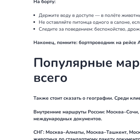
реальный способ сэкономить, если д
Как подготов
Вместе с тем даже в комфортных ус
практических советов:
За несколько дней до вылета:
Посетите ветеринара. Убедитесь, ч
Уточните у врача, нужны ли успок
Не меняйте рацион питания за 2–3 
В день вылета: