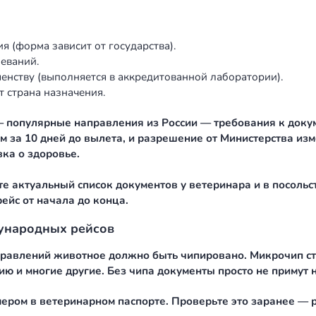
и, для частного рейса потребуется пакет ветерин
 о прививках.
ства (не ранее чем за 12 месяцев и не позднее чем 
орме № 1 — выдаётся государственной ветеринарно
порт.
азначения (форма зависит от государства).
ных заболеваний.
ител к бешенству (выполняется в аккредитованной л
и требует страна назначения.
 Турцию — популярные направления из России — т