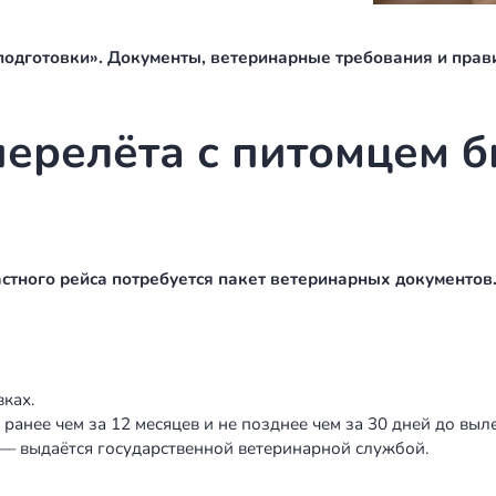
одам и размерам, которые действуют на
адор, мастиф или несколько кошек сразу — всё
— заранее согласовать с оператором.
других пассажиров, которым может мешать
об, нет конфликтов. Вы арендуете весь самолёт —
ает «без подготовки». Документы, ветеринарные 
я перелёта с пито
ть