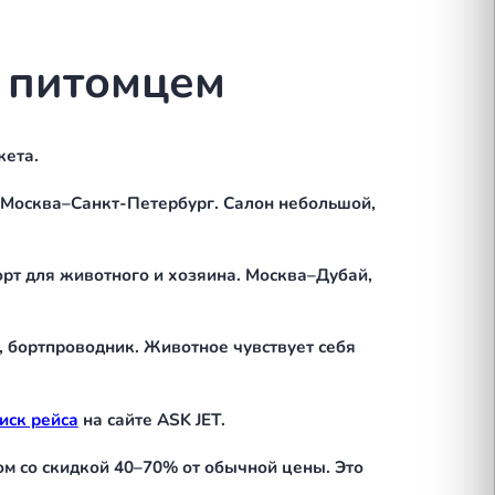
и животных. Одни разрешают любых питомцев без
время полёта. Третьи могут отказать в перевозке 
 JET при подборе борта учитывает это требование
ета.