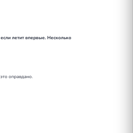
елёта с питомцем
мца и вашего бюджета.
, Москва–Казань, Москва–Санкт-Петербург. Сало
йс.
т на борту, комфорт для животного и хозяина. М
.
,8 м, зоны отдыха, бортпроводник. Животное чувс
х) можно через
поиск рейса
на сайте ASK JET.
ty leg
— перелётом со скидкой 40–70% от обычной