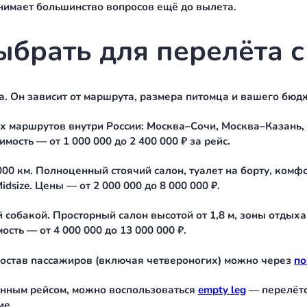
го оператора есть собственные правила перевозк
словии, что животное находится в переноске всё 
.
томце на этапе запроса, а не в день вылета. ASK
тным.
заранее:
й).
иров.
рейса (может влиять на стоимость).
й борт снимает большинство вопросов ещё до выл