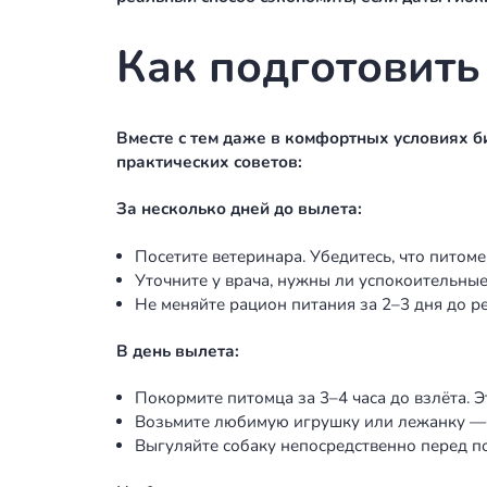
Какой самолё
Также важен выбор класса воздушно
Turboprop и Light Jet
— подходят для
но для одного питомца места достато
Midsize Jet
— оптимален для маршруто
Москва–Стамбул, Москва–Ереван — вс
Heavy Jet
— если летите далеко или 
комфортно даже на длинном перелёте
Подобрать подходящий борт под ма
Более того, если маршрут совпадае