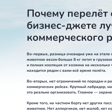
никакого стресса от чужих людей ря
салоне, в привычной обстановке. 
перелёт для животного — и для его
Почему перел
бизнес-джет
коммерческо
Во-первых, разница очевидна уже н
животное весом больше 8 кг летит в
и полная изоляция от хозяина на н
находится рядом с вами всё время п