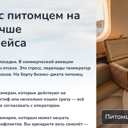
дом. Ваша собака или кошка летит вместе с вами 
Именно так и должен выглядеть комфортный
 хозяина.
ёт с питомцем на
е лучше
го рейса
а этапе посадки. В коммерческой авиации
 грузовом отсеке. Это стресс, перепады температу
есколько часов. На борту бизнес-джета питомец
олёта.