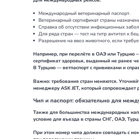
Также как и в коммерческой авиаци
внутренний или международный.
Для внутренних рейсов по России:
Ветеринарный паспорт с отметками
Отметка о вакцинации против бешен
Ветеринарное свидетельство по ф
Для международных рейсов:
Международный ветеринарный пас
Ветеринарный сертификат страны н
Справка об отсутствии инфекцион
Для ряда стран — тест на титр ант
Разрешение на ввоз животного, есл
Например, при перелёте в ОАЭ или