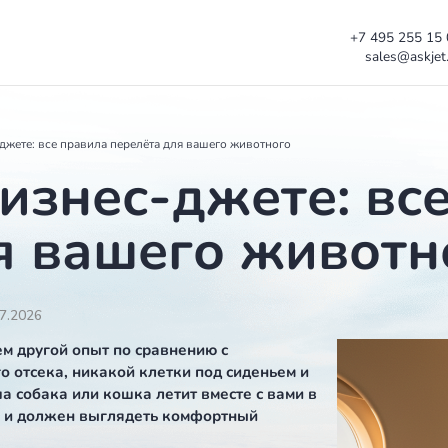
 в бизнес-джете: все правила перелёта для вашего животного
 бизнес-джете
для вашего ж
ации
08.07.2026
это совсем другой опыт по сравнению с
агажного отсека, никакой клетки под сиденьем и