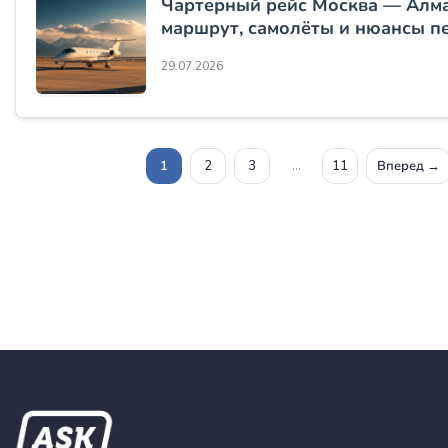
Чартерный рейс Москва — Алм
маршрут, самолёты и нюансы п
29.07.2026
1
2
3
…
11
Вперед →
Пагинац
записей