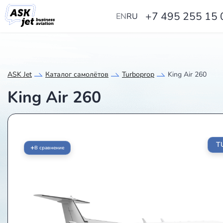
+7 495 255 15 
EN
RU
ASK Jet
Каталог самолётов
Turboprop
King Air 260
King Air 260
T
+
В сравнение