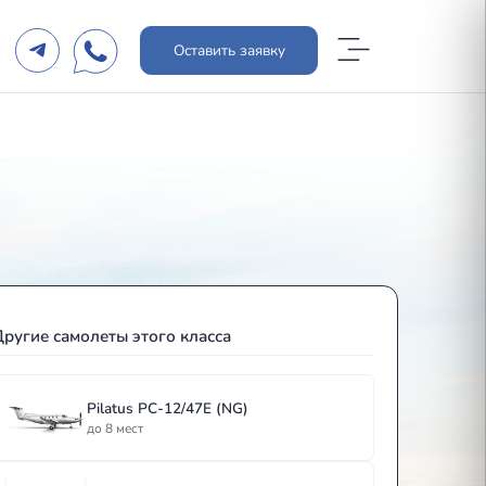
+7 495 255 15 00
Оставить зая
sales@askjet.ru
Другие самолеты этого класса
PROP
Pilatus PC-12/47E (NG)