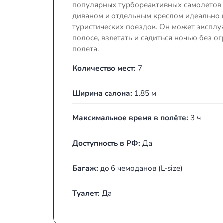
Piaggio Avanti II
Piaggio P180 Avanti II сочетает 
комфорт просторного салона, а
сопоставимые (а в некоторых с
популярных турбореактивных сам
диваном и отдельным креслом и
туристических поездок. Он мож
полосе, взлетать и садиться но
полета.
Количество мест:
7
Ширина салона:
1.85 м
Максимальное время в полёте: