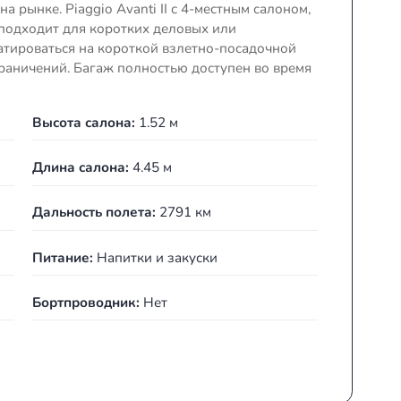
в себе элегантный стиль «Made in Italy», бесшумность 
 также выдающиеся летно-технические характеристи
лучаях и превосходящие) характеристики самых
олетов на рынке. Piaggio Avanti II с 4-местным сал
деально подходит для коротких деловых или
ет эксплуатироваться на короткой взлетно-посадоч
чью без ограничений. Багаж полностью доступен во 
Высота салона:
1.52 м
Длина салона:
4.45 м
3 ч
Дальность полета:
2791 км