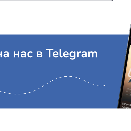
Питание:
Напитки и закуски
Бортпроводник:
Нет