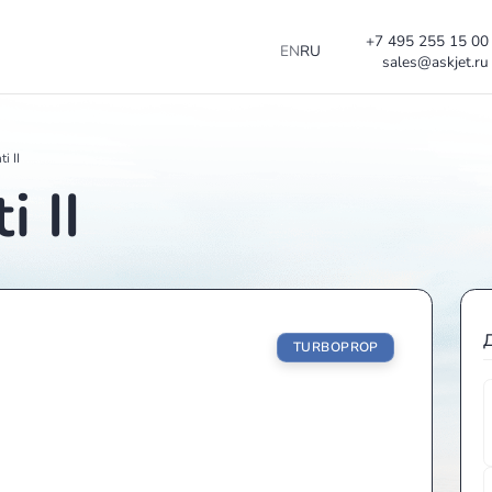
EN
RU
Piaggio Avanti II
nti II
TURBO