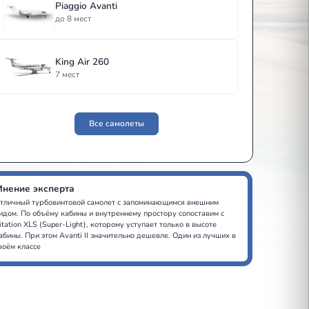
до 8 мест
Piaggio Avanti
до 8 мест
King Air 260
7 мест
Все самолеты
Мнение эксперта
Отличный турбовинтовой самолет с запоминающ
видом. По объёму кабины и внутреннему простор