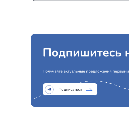
Доступность в РФ:
Да
Багаж:
до 6 чемоданов (L-size)
Туалет:
Да