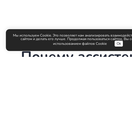
Мы используем Cookie. Это позволяет нам анализировать взаимодейст
сайтом и делать его лучше. Продолжая пользоваться сайтом, Вы с
использованием файлов Cookie
Ок
Почему ассисте
выбирают на
Работаем исключительно для
ассистентов руководителей
Фокус не на публичных клиентах, а на тех, к
принимает решения. Ассистент — наш ключе