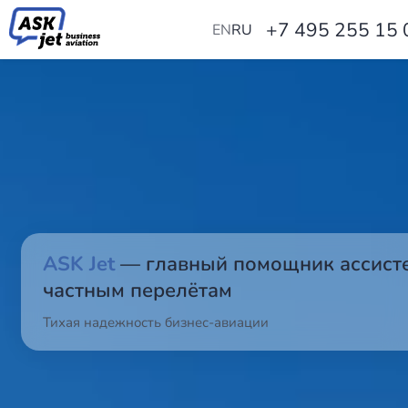
+7 495 255 15 
EN
RU
ASK Jet
— главный помощник ассисте
частным перелётам
Тихая надежность бизнес-авиации